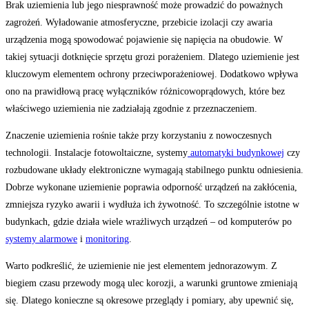
Brak uziemienia lub jego niesprawność może prowadzić do poważnych
zagrożeń. Wyładowanie atmosferyczne, przebicie izolacji czy awaria
urządzenia mogą spowodować pojawienie się napięcia na obudowie. W
takiej sytuacji dotknięcie sprzętu grozi porażeniem. Dlatego uziemienie jest
kluczowym elementem ochrony przeciwporażeniowej. Dodatkowo wpływa
ono na prawidłową pracę wyłączników różnicowoprądowych, które bez
właściwego uziemienia nie zadziałają zgodnie z przeznaczeniem.
Znaczenie uziemienia rośnie także przy korzystaniu z nowoczesnych
technologii. Instalacje fotowoltaiczne, systemy
automatyki budynkowej
czy
rozbudowane układy elektroniczne wymagają stabilnego punktu odniesienia.
Dobrze wykonane uziemienie poprawia odporność urządzeń na zakłócenia,
zmniejsza ryzyko awarii i wydłuża ich żywotność. To szczególnie istotne w
budynkach, gdzie działa wiele wrażliwych urządzeń – od komputerów po
systemy alarmowe
i
monitoring
.
Warto podkreślić, że uziemienie nie jest elementem jednorazowym. Z
biegiem czasu przewody mogą ulec korozji, a warunki gruntowe zmieniają
się. Dlatego konieczne są okresowe przeglądy i pomiary, aby upewnić się,