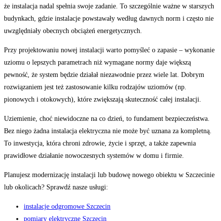
że instalacja nadal spełnia swoje zadanie. To szczególnie ważne w starszych
budynkach, gdzie instalacje powstawały według dawnych norm i często nie
uwzględniały obecnych obciążeń energetycznych.
Przy projektowaniu nowej instalacji warto pomyśleć o zapasie – wykonanie
uziomu o lepszych parametrach niż wymagane normy daje większą
pewność, że system będzie działał niezawodnie przez wiele lat. Dobrym
rozwiązaniem jest też zastosowanie kilku rodzajów uziomów (np.
pionowych i otokowych), które zwiększają skuteczność całej instalacji.
Uziemienie, choć niewidoczne na co dzień, to fundament bezpieczeństwa.
Bez niego żadna instalacja elektryczna nie może być uznana za kompletną.
To inwestycja, która chroni zdrowie, życie i sprzęt, a także zapewnia
prawidłowe działanie nowoczesnych systemów w domu i firmie.
Planujesz modernizację instalacji lub budowę nowego obiektu w Szczecinie
lub okolicach? Sprawdź nasze usługi:
instalacje odgromowe Szczecin
pomiary elektryczne Szczecin